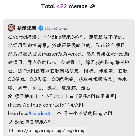
Total
422
Memos 🎉
錯愛涅槃
@love2wind
在Vercel搭建了一个Bing壁纸的API，速度还是不错的，
已经用到微博背景。搭建还是很简单的，Fork这个项目，
然后把默认分支master改为vercel，然后直接在Vercel新
建项目，导入你的fork，创建即可。除了获取Bing每日地
址，这个API还可以获取网站信息，图标，标题等、获取
QQ信息、QQ头像、QQ昵称等、获取短视频信息、去水
印、抖音、火山、微视、皮皮虾、最右
🐙
项目地址
| 🔗
API地址
| 📖 [更多API使用说明]
(
https://github.com/Lete114/API-
Interface
#readme)
| 🍩
另一个不错的Bing API
🚀 Bing每日壁纸API：
https://bing.niege.app/img/bing